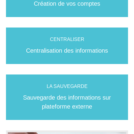
Création de vos comptes
Edition des bulletins de salaires
CENTRALISER
DES ACCES
Centralisation des informations
Accès distant sécurisés
LA SAUVEGARDE
LA SAUVEGARDE
Sauvegarde des informations sur
Sauvegarde des informations sur
plateforme externe
plateforme externe