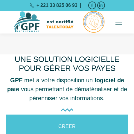
La
La
+ 221 33 825 06 93 |
page
page
Facebook
LinkedIn
s'ouvre
s'ouvre
dans
dans
une
une
Vous êtes ici :
nouvelle
nouvelle
UNE SOLUTION LOGICIELLE
fenêtre
fenêtre
POUR GÉRER VOS PAYES
GPF
met à votre disposition un
logiciel de
paie
vous permettant de dématérialiser et de
pérenniser vos informations.
CREER
SALAIRES