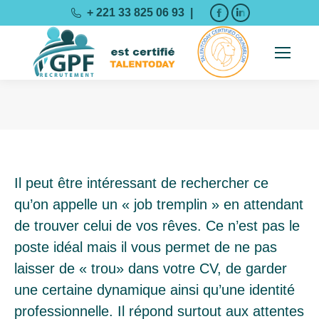
La
La
+ 221 33 825 06 93 |
page
page
Facebook
LinkedIn
s'ouvre
s'ouvre
dans
dans
une
une
Vous êtes ici :
nouvelle
nouvelle
fenêtre
fenêtre
Il peut être intéressant de rechercher ce
qu’on appelle un « job tremplin » en attendant
de trouver celui de vos rêves. Ce n’est pas le
poste idéal mais il vous permet de ne pas
laisser de « trou» dans votre CV, de garder
une certaine dynamique ainsi qu’une identité
professionnelle. Il répond surtout aux attentes