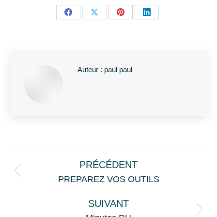
Partager
Partager
Partager
Partager
sur
sur
sur
sur
Facebook
X
Pinterest
LinkedIn
Auteur :
paul paul
Navigation
des
PRÉCÉDENT
Article
articles
PREPAREZ VOS OUTILS
précédent
SUIVANT
:
Article