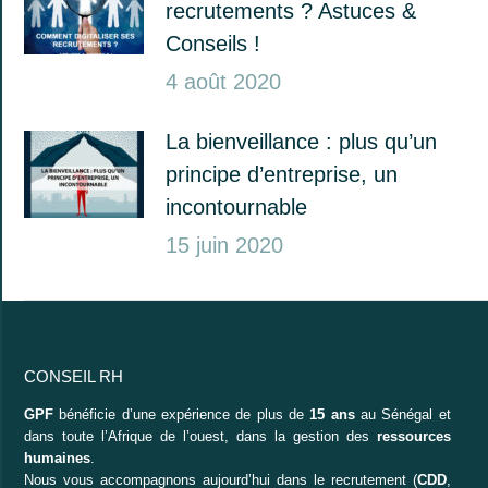
recrutements ? Astuces &
Conseils !
4 août 2020
La bienveillance : plus qu’un
principe d’entreprise, un
incontournable
15 juin 2020
CONSEIL RH
GPF
bénéficie d’une expérience de plus de
15 ans
au Sénégal et
dans toute l’Afrique de l’ouest, dans la gestion des
ressources
humaines
.
Nous vous accompagnons aujourd’hui dans le recrutement (
CDD
,