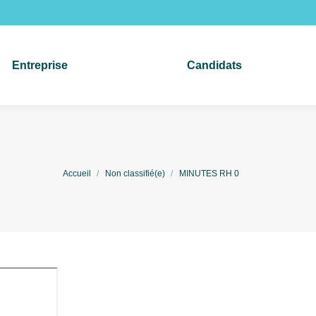
rise
Candidats
Entreprise
Candidats
Vous êtes ici :
Accueil
Non classifié(e)
MINUTES RH 0