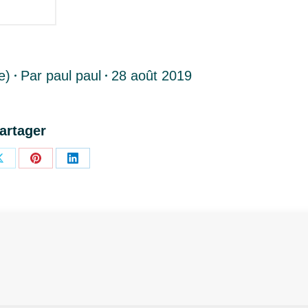
e)
Par
paul paul
28 août 2019
artager
r
Partager
Partager
Partager
sur
sur
sur
ok
X
Pinterest
LinkedIn